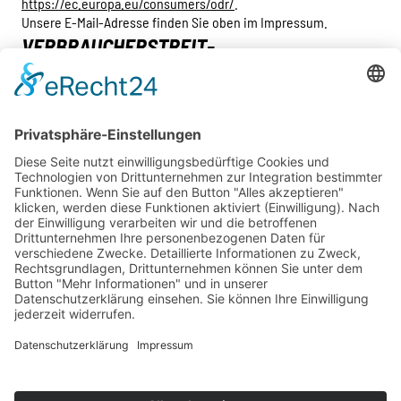
https://ec.europa.eu/consumers/odr/
.
Unsere E-Mail-Adresse finden Sie oben im Impressum.
VERBRAUCHER­STREIT­
BEILEGUNG/UNIVERSAL­SCHLICHTUNGS­
STELLE
Wir sind nicht bereit oder verpflichtet, an
Streitbeilegungsverfahren vor einer
Verbraucherschlichtungsstelle teilzunehmen.
KAESER QUARTIER
KAESER KOMPRESSOREN